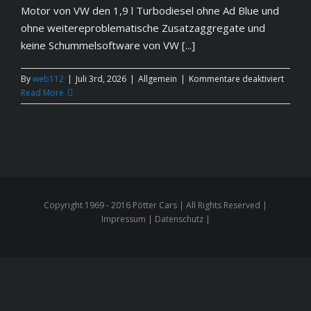
Motor von VW den 1,9 l Turbodiesel ohne Ad Blue und
ohne weitereproblematische Zusatzaggregate und
keine Schummelsoftware von VW [...]
für
By
web112
|
Juli 3rd, 2026
|
Allgemein
|
Kommentare deaktiviert
Volks
Read More
VW
T5
HP-
Campe
kein
Califor
Copyright 1969 - 2016 Pötter Cars | All Rights Reserved |
Impressum | Datenschutz |