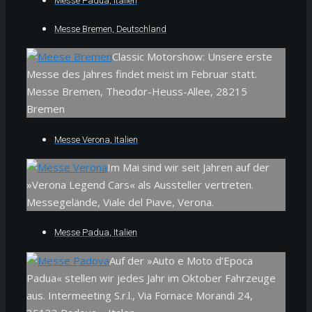
Messe Padua, Italien
Messe Bremen, Deutschland
Classic Motorshow: Unsere erste
Messe des Jahres findet meist im Februar statt.
Messe Bremen, Theodor-Heuss-Allee, 28215
Bremen
Messe Verona, Italien
Im Mai sind wir seit Jahren auf der
»Verona Legend Cars« als Aussteller vertreten.
Messegelände,
Viale del Piave
, Verona.
Messe Padua, Italien
Auf der »Auto e Moto d’Epoca
Padua« stellen wir jedes Jahr im Oktober Fahrzeuge
aus. Intermeeting S.r.l., Via Fornace Morandi 24,