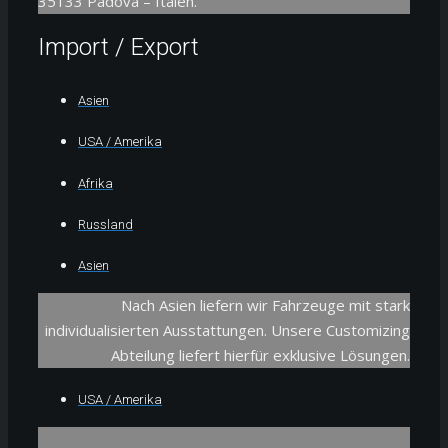
35133 Padova – Italen.
Import / Export
Asien
USA / Amerika
Afrika
Russland
Asien
Nach Asien liefern wir Fahrzeuge mit stark
individualisierten Ausstattungen. Unsere Customizing
Abteilung liefert hierfür exklusive Lösungen.
USA / Amerika